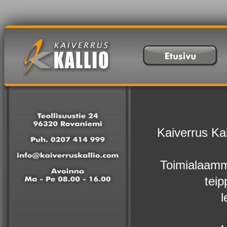
Kaiverrus Ka
Toimialaamm
teip
l